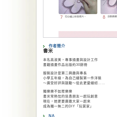
作者簡介
書米
本名高淑美，專事插畫與設計工作
書籍插畫作品出版約30餘冊
服裝設計是第二興趣與專長
小學五年級，為自己縫製第一件洋裝
～廣受好評與鼓勵～從此更愛縫紉……
獨樂樂不如眾樂樂
書米常熱忱的慫恿朋友一起玩創意
現在，她更要廣邀大家一起來
成為獨一無二的DIY「玩裳家」
NA