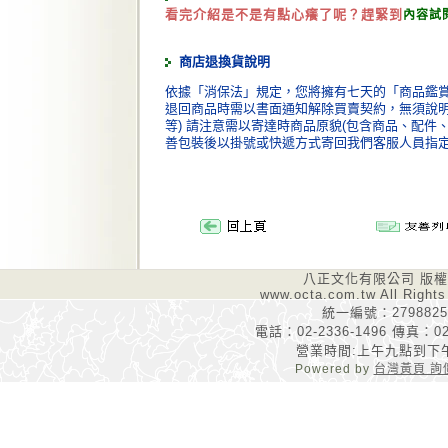
看完介紹是不是有點心癢了呢？趕緊到
內容試
商店退換貨說明
依據「消保法」規定，您將擁有七天的「商品鑑賞
退回商品時需以書面通知解除買賣契約，無須說明理
等) 請注意需以寄達時商品原貌(包含商品、配件
善包裝後以掛號或快遞方式寄回我們客服人員指
八正文化有限公司 版
www.octa.com.tw All Rights
統一編號：2798825
電話：02-2336-1496 傳真：02-
營業時間:上午九點到下
Powered by
台灣黃頁 詢