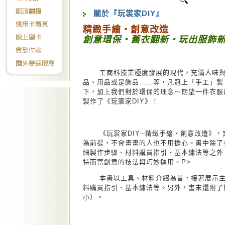
關於『玩裳家DIY』
精緻手繪‧創意改造
創意環保‧舊衣翻新‧玩出服飾
工商科技業極度發展的現代，充滿人味與獨
品、用品或是飾品……等，凡冠上「手工」製
下，加上我們對於環保的理念～期望一件衣服
製作了《玩裳家DIY》！
《玩裳家DIY─精緻手繪‧創意改造》，
為前提，不會畫畫的人也不用擔心。書中除了
細製作步驟、材料購買指引、基本繡法等之外
特而富創意的技法與巧妙運用。P>
本書以工具、材料介紹為首，接著展示主要
料購買指引、基本繡法等。另外，書末還附了
小）。