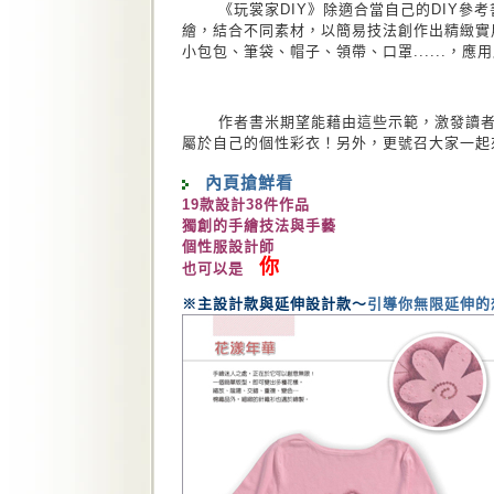
《玩裳家DIY》除適合當自己的DIY參考
繪，結合不同素材，以簡易技法創作出精緻實
小包包、筆袋、帽子、領帶、口罩......，
作者書米期望能藉由這些示範，激發讀者更
屬於自己的個性彩衣！另外，更號召大家一起
內頁搶鮮看
19款設計38件作品
獨創的手繪技法與手藝
個性服設計師
你
也可以是
※主設計款與延伸設計款～
引導你無限延伸的