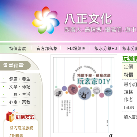
特價書展
官方部落格
FB粉絲團
飯水分離FB
飯水分
玩裳家
定價
特價
健康‧養生
最小
文學‧傳記
規格
工具‧生活
作者
心靈‧宗教
ISBN
加入書籤