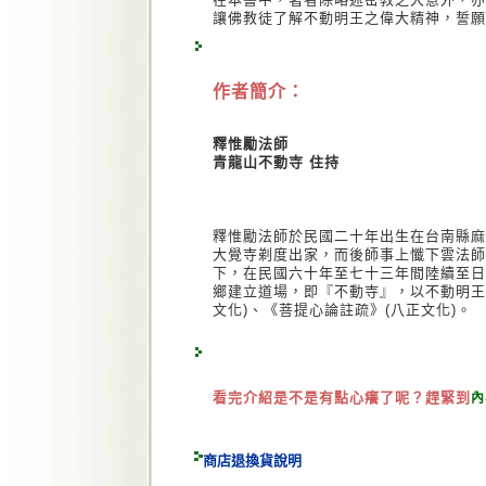
讓佛教徒了解不動明王之偉大精神，誓願
作者簡介：
釋惟勵法師
青龍山不動寺 住持
釋惟勵法師於民國二十年出生在台南縣麻
大覺寺剃度出家，而後師事上懺下雲法師
下，在民國六十年至七十三年間陸續至日
鄉建立道場，即『不動寺』，以不動明王
文化)、《菩提心論註疏》(八正文化)。
看完介紹是不是有點心癢了呢？趕緊到
內
商店退換貨說明