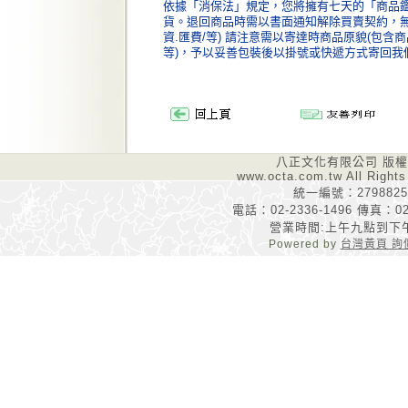
依據「消保法」規定，您將擁有七天的「商品鑑
貨。退回商品時需以書面通知解除買賣契約，無須
資.匯費/等) 請注意需以寄達時商品原貌(包
等)，予以妥善包裝後以掛號或快遞方式寄回我
八正文化有限公司 版
www.octa.com.tw All Rights
統一編號：2798825
電話：02-2336-1496 傳真：02-
營業時間:上午九點到下
Powered by
台灣黃頁 詢