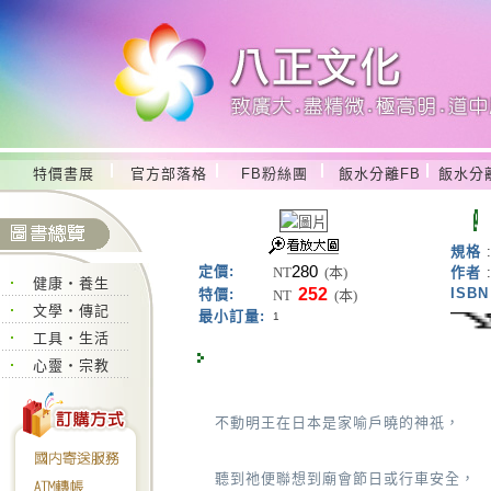
特價書展
官方部落格
FB粉絲團
飯水分離FB
飯水分
規格
280
定價:
NT
(本)
作者
健康‧養生
252
ISBN
特價:
NT
(本)
文學‧傳記
最小訂量:
1
工具‧生活
心靈‧宗教
不動明王在日本是家喻戶曉的神祇，
聽到祂便聯想到廟會節日或行車安全，