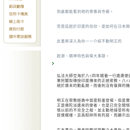
到處都能看到祂的尊像與寺廟。
究竟這起於印度的信仰，是如何在日本興
此書將深入為你一一介紹不動明王的
起源、精神特色與偉大事跡。
弘法大師空海於八○四年隨著一行遣唐使
果阿闍梨傳授印度傳來的正統密教。八○
絕於唐末的動亂期，而後則沒有復興的機
明王在密教經典中首度粉墨登場，但是實
王是佛陀派遣來的使者，也是已完全開悟
悟以前的不完全之相，並主動地接受所有
奴僕模樣，且爲粉碎所有的惡，而顯示出
在本書中，著者除略述密教之大意外，亦