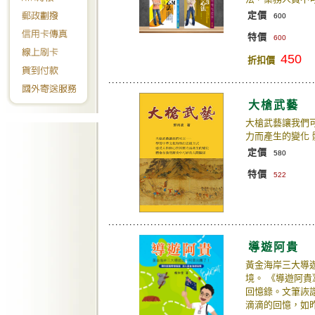
定價
600
特價
600
450
折扣價
大槍武藝
大槍武藝讓我們
力而產生的變化
定價
580
特價
522
導遊阿貴
黃金海岸三大導
境。 《導遊阿
回憶錄。文筆詼
滴滴的回憶，如