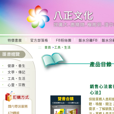
特價書展
官方部落格
FB粉絲團
飯水分離FB
飯水分
:::
首頁
>
工具‧生活
產品目錄
健康‧養生
文學‧傳記
工具‧生活
心靈‧宗教
銷售心法套
心法】
保險業務人員和銀
聽、喚醒、關注
需求，了解銷售
法，業務人員不