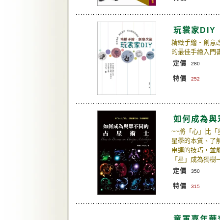
玩裳家DIY
精緻手繪‧創意
的最佳手繪入門
定價
280
特價
252
如何成為與
~~將「心」比「
星學的本質、了
串連的技巧，並
「星」成為獨樹
定價
350
特價
315
童軍嘉年華