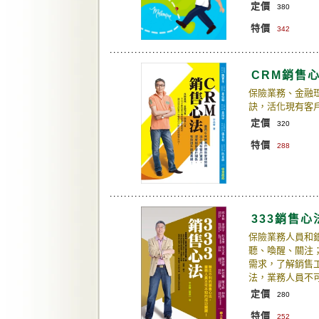
定價
380
特價
342
CRM銷售
保險業務、金融
訣，活化現有客
定價
320
特價
288
333銷售心
保險業務人員和銀
聽、喚醒、關注
需求，了解銷售
法，業務人員不
定價
280
特價
252