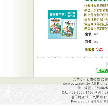
作者桂景星憑藉
學理論與實作經
附上多樣化的營
事與活動介紹，
供童軍伙伴們在
是童軍出隊的最
定價
700
特價
700
525
折扣價
[ 
八正文化有限公司 版
www.octa.com.tw All Rights
統一編號：2798825
電話：02-2336-1496 傳真：02-
營業時間:上午九點到下
Powered by
台灣黃頁 詢