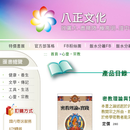
特價書展
官方部落格
FB粉絲團
飯水分離FB
飯水分
:::
首頁
>
心靈‧宗教
產品目錄
健康‧養生
文學‧傳記
工具‧生活
心靈‧宗教
密教理論與
本書之論述起於
教開宗之所由、
於修學密教者能
定價
280