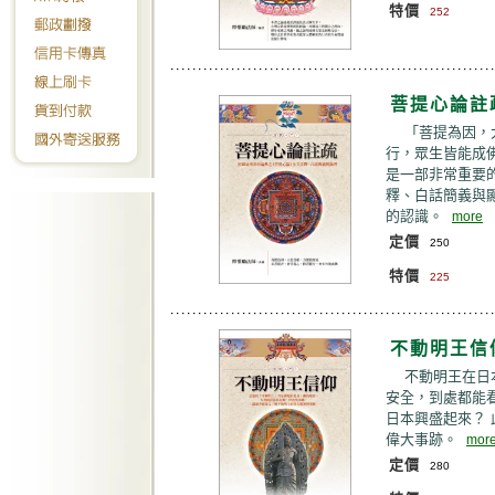
特價
252
菩提心論註
「菩提為因，
行，眾生皆能成
是一部非常重要
釋、白話簡義與
的認識。
more
定價
250
特價
225
不動明王信
不動明王在日
安全，到處都能
日本興盛起來？
偉大事跡。
mor
定價
280