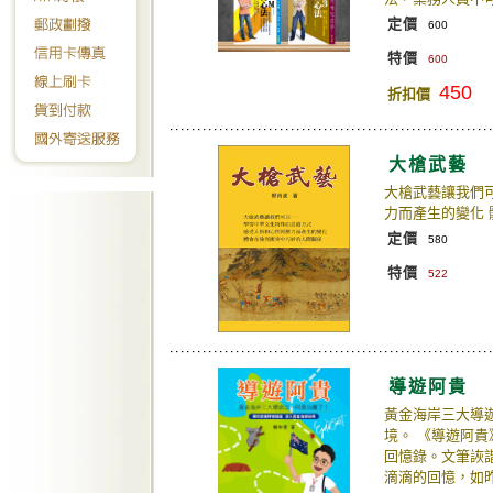
定價
600
特價
600
450
折扣價
大槍武藝
大槍武藝讓我們
力而產生的變化
定價
580
特價
522
導遊阿貴
黃金海岸三大導
境。 《導遊阿
回憶錄。文筆詼
滴滴的回憶，如