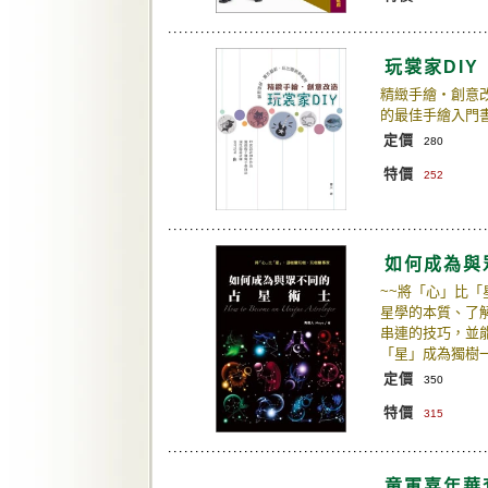
玩裳家DIY
精緻手繪‧創意
的最佳手繪入門
定價
280
特價
252
如何成為與
~~將「心」比「
星學的本質、了
串連的技巧，並
「星」成為獨樹
定價
350
特價
315
童軍嘉年華