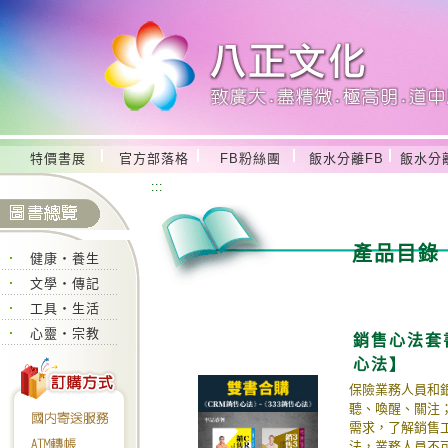
特價書展
官方部落格
FB粉絲團
飯水分離FB
飯水分
:::
產品目錄
健康‧養生
文學‧傳記
工具‧生活
心靈‧宗教
銷售心法套
心法】
保險業務人員和銀
聽、喚醒、關注
需求，了解銷售
法，業務人員不