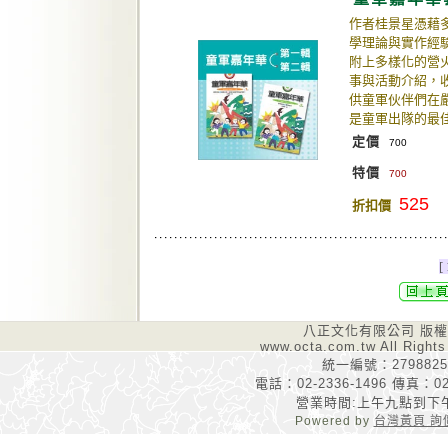
作者桂景星憑藉
學理論與實作經
附上多樣化的營
事與活動介紹，
供童軍伙伴們在
是童軍出隊的最
定價
700
特價
700
525
折扣價
[ 
八正文化有限公司 版
www.octa.com.tw All Rights
統一編號：2798825
電話：02-2336-1496 傳真：02-
營業時間:上午九點到下
Powered by
台灣黃頁 詢