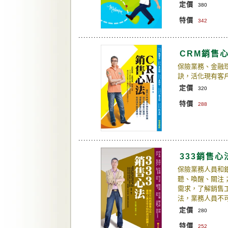
定價
380
特價
342
CRM銷售
保險業務、金融
訣，活化現有客
定價
320
特價
288
333銷售心
保險業務人員和銀
聽、喚醒、關注
需求，了解銷售
法，業務人員不
定價
280
特價
252