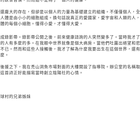
人還龐大的存在，但卻是以個人的力量為基礎建立的組織。不僅僅個人，
。人體是由小小的細胞組成。換句話說真正的愛國家，愛宇宙和人類的人
人體的每個小細胞。懂得小愛，才懂得大愛。
作成錄影帶。錄影帶公開之後，前來健康諮詢的人突然變多了。當時我才
苦的人有多麼的多。在我眼中世界就像是個大病房。當他們吐露出絕望和
痛不已。然而和這些人接觸後，我才了解為什麼我要出生在這個世界，還
什麼。
情後援之下，我在禿山洞魚市場對面的大樓開設了指導院。辦公室的名稱
列這首詩正好能描寫當時創立陰陽社的心情。
妹
地球村的兄弟姊妹