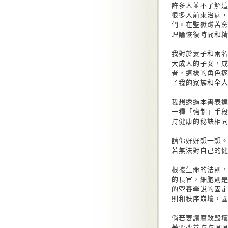
許多人並不了解
很多人前來治病
們。在監獄蹲苦
理論恢復時間和
我對於妻子和兩
大成人的子女，
者，這樣的角色
了我的家族和全
我想透過本書表
一種「強制」手
持健康的秘訣相
請你好好想一想
若無法對自己的
根據生命的法則
的長官，細胞則
的營養學說的固
則和秩序崩壞，
倘若要讓腐敗毀
著要改善吃吃喝