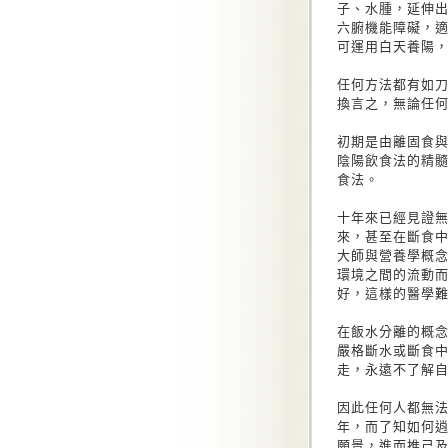
子、水腫，延伸
六腑機能障礙，
可運用白天養陽
任何方法都有如
換言之，無論任
初期是由離固食
陰陽飲食法的精
食法。
十年來已經見證
來，甚至在斷食
大師與營養學概
環境之間的流動
好，這樣的醫學
在飯水分離的概
嚴格斷水或斷食
走，永遠不了解
因此任何人都無
年，而了知如何
願景，進而推己