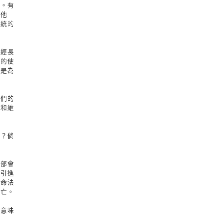
果。有
怪他
系統的
已經長
望的使
都是為
人們的
這和維
呢？倘
各部會
洋引進
生命法
死亡。
就意味