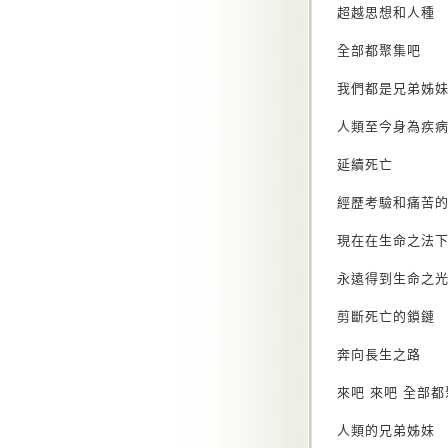
超越思想和人種
全部都聚集吧
我們都是兄弟姊妹
人類至今身為疾
延續死亡
經歷考驗和痛苦
現在在生命之法
永遠得到生命之
剪斷死亡的鎖鏈
奔向長生之路
來吧 來吧 全部
人類的兄弟姊妹