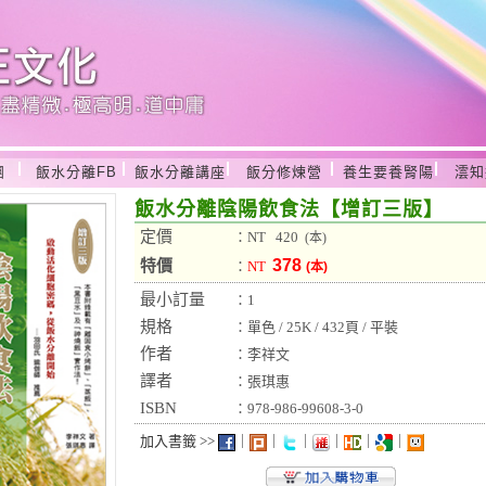
團
飯水分離FB
飯水分離講座
飯分修煉營
養生要養腎陽
澐知
飯水分離陰陽飲食法【增訂三版】
定價
：NT 420
(本)
378
特價
：
NT
(本)
最小訂量
：1
規格
：單色 / 25K / 432頁 / 平裝
作者
：李祥文
譯者
：張琪惠
ISBN
：978-986-99608-3-0
加入書籤 >>
｜
｜
｜
｜
｜
｜