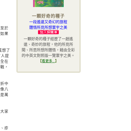
一顆好奇的種子
一段遙遠又奇幻的旅程
體悟所見所想寰宇之美
，至於
是如果
一顆好奇的種子經歷了一趟遙
遠、奇妙的旅程，他的所見所
聞、所思所想所體悟，藉由全彩
或想了
的中英文對照版一覽寰宇之美。
有人提
【
】
完全在
看更多...
挑戰，
應折中
就像八
氣是萬
，大家
病、疹