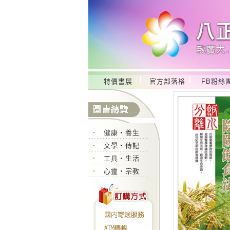
特價書展
官方部落格
FB粉絲
健康‧養生
文學‧傳記
工具‧生活
心靈‧宗教