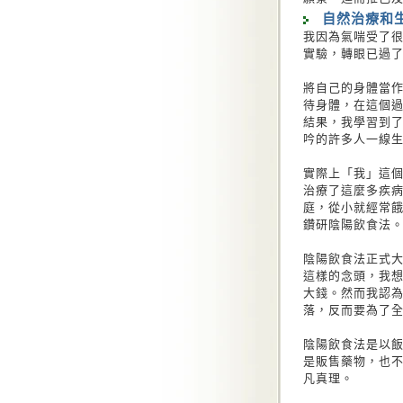
自然治療和
我因為氣喘受了
實驗，轉眼已過
將自己的身體當
待身體，在這個
結果，我學習到
吟的許多人一線
實際上「我」這
治療了這麼多疾
庭，從小就經常
鑽研陰陽飲食法
陰陽飲食法正式
這樣的念頭，我
大錢。然而我認
落，反而要為了
陰陽飲食法是以
是販售藥物，也
凡真理。