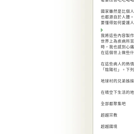
國家雖然是比個
也都源自於人體
要懂得如何愛護
我將這些內容製
世界上為疾病所
時，我也感到心
在這個世上做些
在這些病人的熱
「陰陽社」。下
地球村的兄弟姊
在晴空下生活的
全部都聚集吧
超越宗教
超越國境