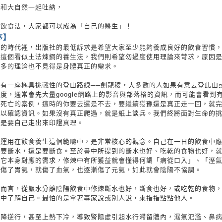
，和大自然一起吐納，
陽飲食法，大家都可以成為「自己的醫生」！
序】
炸的時代裡，出版社的最低訴求是希望大家至少能夠養成良好的飲食習慣
待這個看似土法煉鋼的養生法，我們則希望勿過度使用理論來苛求，原因
再多的理論也不見得是身體真正的需求。
有一座極具挑戰性的登山路線──劍龍稜，大多數的人如果有意去登此山
度，通常會先大量google網路上的影音與部落格的資訊，而可能會看到
外死亡的案例，這時的你要去還是不去，要繼續猶豫還是真正走一回，就
踐以確認資訊。如果沒有真正爬過，就是紙上談兵。我們終將面對生命的
就是要自己走出來印證真理。
觀運用在飲食養生這個範疇中，是非常核心的觀念。自己在一日的飲食中
、要斷水，還是要斷食。至於書中所提到的斷水也好、吃乾的食物也好，
有它本身對應的需求，修煉中有所獲益就會懂得何謂「病從口入」、「溼
為傷了胃氣，就傷了血氣，也逐漸傷了元氣，如此就會陰陽不協調。
問而言，從飯水分離陰陽飲食中修煉斷水也好，斷食也好，或吃乾的食物
從中了解自己。最怕的是拿著專家說或別人說，來指指點點他人。
升降逆行，甚至上熱下冷，導致腎陽虛引起水行滯留體內，濕氣氾濫、鼻