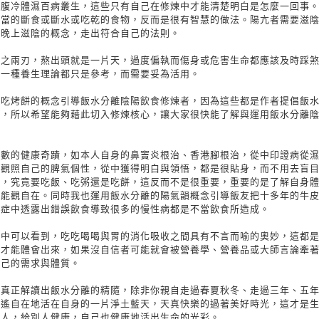
出腹冷體濕百病叢生，這些只有自己在修煉中才能清楚明白是怎麼一回事
適當的斷食或斷水或吃乾的食物，反而是很有智慧的做法。陽亢者需要滋
，晚上滋陰的概念，走出符合自己的法則。
刀之兩刃，熬出頭就是一片天，過度偏執而傷身或危害生命都應該及時踩
何一種養生理論都只是參考，而需要妥為活用。
與吃烤餅的概念引導飯水分離陰陽飲食修煉者，因為這些都是作者提倡飯
髓，所以希望能夠藉此切入修煉核心，讓大家很快能了解與運用飯水分離
無數的健康奇蹟，如本人自身的鼻竇炎根治、香港腳根治，從中印證病從
中觀照自己的脾氣個性，從中獲得明白與領悟，都是很貼身，而不用去盲
念，究竟要吃飯、吃粥還是吃餅，這反而不是很重要，重要的是了解自身
而能觀自在。同時我也運用飯水分離的陽氣韻概念引導飯友把十多年的牛
難症中透露出錯誤飲食導致很多的慢性病都是不當飲食所造成。
念中可以看到，吃吃喝喝與胃的消化吸收之間具有不言而喻的奧妙，這都
中才能體會出來，如果沒自信者可能就會被營養學、營養品或大師言論牽
自己的需求與體質。
法真正解讀出飯水分離的精隨，除非你親自走過春夏秋冬、走過三年、五
逍遙自在地活在自身的一片淨土藍天，天真快樂的過著美好時光，這才是
及人，給別人健康，自己也健康地活出生命的光彩。