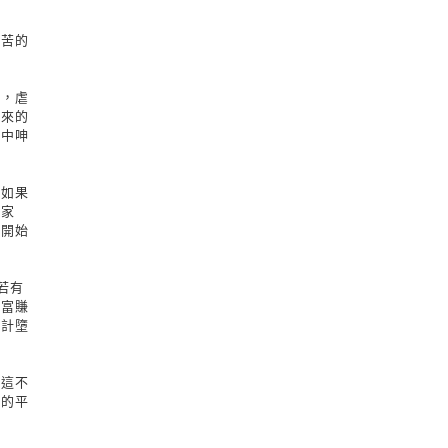
刻苦的
食，虐
下來的
望中呻
為如果
的家
就開始
若有
致富賺
生計墮
為這不
然的平