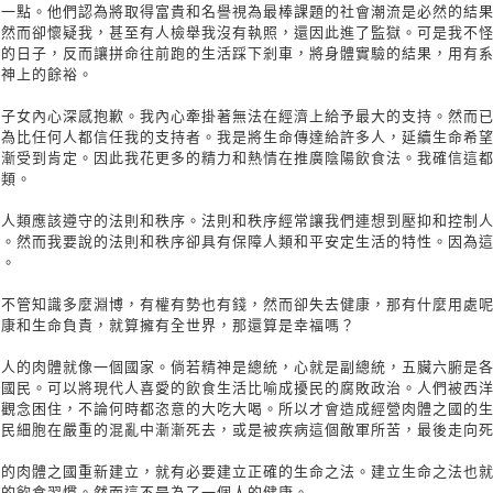
這一點。他們認為將取得富貴和名譽視為最棒課題的社會潮流是必然的結
，然而卻懷疑我，甚至有人檢舉我沒有執照，還因此進了監獄。可是我不
窯的日子，反而讓拼命往前跑的生活踩下剎車，將身體實驗的結果，用有
精神上的餘裕。
名子女內心深感抱歉。我內心牽掛著無法在經濟上給予最大的支持。然而
成為比任何人都信任我的支持者。我是將生命傳達給許多人，延續生命希
逐漸受到肯定。因此我花更多的精力和熱情在推廣陰陽飲食法。我確信這
人類。
達人類應該遵守的法則和秩序。法則和秩序經常讓我們連想到壓抑和控制
段。然而我要說的法則和秩序卻具有保障人類和平安定生活的特性。因為
同。
。不管知識多麼淵博，有權有勢也有錢，然而卻失去健康，那有什麼用處
健康和生命負責，就算擁有全世界，那還算是幸福嗎？
，人的肉體就像一個國家。倘若精神是總統，心就是副總統，五臟六腑是
是國民。可以將現代人喜愛的飲食生活比喻成擾民的腐敗政治。人們被西
定觀念困住，不論何時都恣意的大吃大喝。所以才會造成經營肉體之國的
國民細胞在嚴重的混亂中漸漸死去，或是被疾病這個敵軍所苦，最後走向
壞的肉體之國重新建立，就有必要建立正確的生命之法。建立生命之法也
喝的飲食習慣。然而這不是為了一個人的健康。