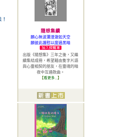
‧
歡迎加入八正書香網，查閱飯
水分離最新活動行程。
詳全文
...
法！
隨想集續
願心無波瀾澄澈如天空
願彼此護慰以度過黑暗
出版《隨想集》三年之後，又繼
續集結成冊，希望藉由隻字片語
與心靈相契的朋友，在靈魂的暗
夜中互通款曲。
【
】
看更多...