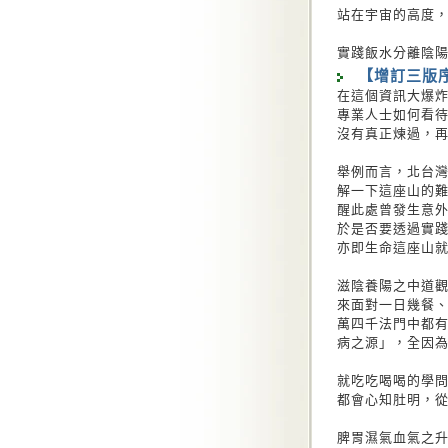
站在宇宙的高度
實踐飯水分離陰
【增訂三版
在這個資訊大爆
專業人士如何看
沒有真正煉過，
舉例而言，北台灣
解一下這座山的難
醒此處曾發生意
於是否要透過實
亦即生命這座山
滋陰養陽之中道
來面對一日幾餐
萬四千法門中都
病之源」，全因
就吃吃喝喝的學
都會心知肚明，
脾胃濕氣血氣之