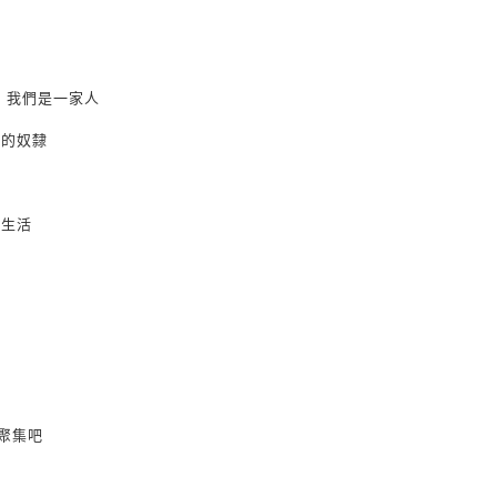
 我們是一家人
病的奴隸
的生活
下
光
都聚集吧