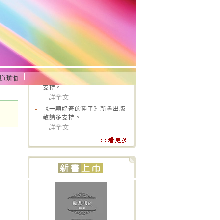
‧
《隨想集續》新書出版敬請多
道瑜伽
支持。
詳全文
...
‧
《一顆好奇的種子》新書出版
敬請多支持。
詳全文
...
‧
歡迎加入八正書香網，查閱飯
水分離最新活動行程。
詳全文
...
‧
《隨想集續》新書出版敬請多
支持。
詳全文
...
‧
《一顆好奇的種子》新書出版
敬請多支持。
詳全文
...