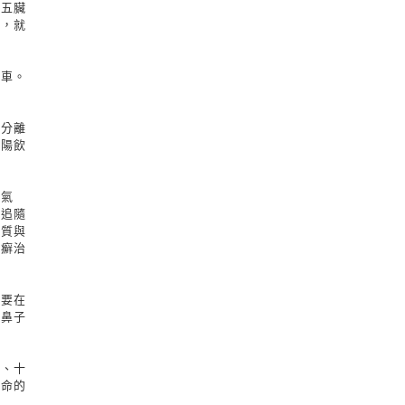
。五臟
陰，就
煞車。
水分離
陰陽飲
濕氣
目追隨
體質與
皮癬治
是要在
著鼻子
年、十
生命的