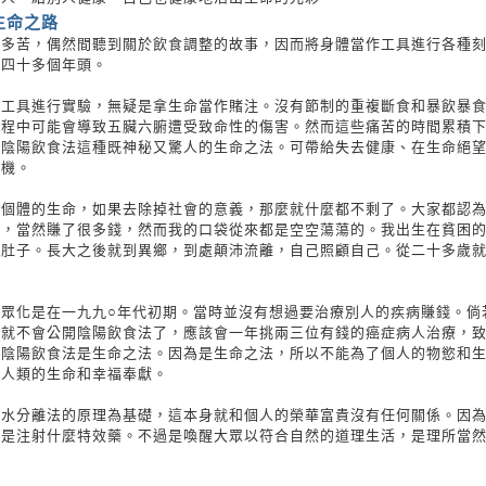
生命之路
很多苦，偶然間聽到關於飲食調整的故事，因而將身體當作工具進行各種
了四十多個年頭。
作工具進行實驗，無疑是拿生命當作賭注。沒有節制的重複斷食和暴飲暴
過程中可能會導致五臟六腑遭受致命性的傷害。然而這些痛苦的時間累積
了陰陽飲食法這種既神秘又驚人的生命之法。可帶給失去健康、在生命絕
生機。
個個體的生命，如果去除掉社會的意義，那麼就什麼都不剩了。大家都認
病，當然賺了很多錢，然而我的口袋從來都是空空蕩蕩的。我出生在貧困
餓肚子。長大之後就到異鄉，到處顛沛流離，自己照顧自己。從二十多歲
。
大眾化是在一九九○年代初期。當時並沒有想過要治療別人的疾病賺錢。倘
想就不會公開陰陽飲食法了，應該會一年挑兩三位有錢的癌症病人治療，
為陰陽飲食法是生命之法。因為是生命之法，所以不能為了個人的物慾和
全人類的生命和幸福奉獻。
飯水分離法的原理為基礎，這本身就和個人的榮華富貴沒有任何關係。因
不是注射什麼特效藥。不過是喚醒大眾以符合自然的道理生活，是理所當