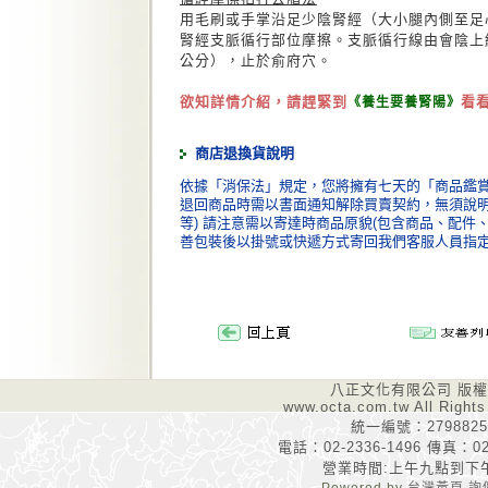
用毛刷或手掌沿足少陰腎經（大小腿內側至足
腎經支脈循行部位摩擦。支脈循行線由會陰上經
公分），止於俞府穴。
欲知詳情介紹，請趕緊到
看
《養生要養腎陽》
商店退換貨說明
依據「消保法」規定，您將擁有七天的「商品鑑賞
退回商品時需以書面通知解除買賣契約，無須說明理
等) 請注意需以寄達時商品原貌(包含商品、配件
善包裝後以掛號或快遞方式寄回我們客服人員指
八正文化有限公司 版
www.octa.com.tw All Rights
統一編號：2798825
電話：02-2336-1496 傳真：02-
營業時間:上午九點到下