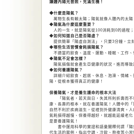
讓體內陽光普照，充滿生機！
◆什麼是陽氣？
萬物生長有賴太陽；陽氣就像人體內的太陽
◆
陽氣為什麼這麼重要？
人的一生，就是陽氣從100消耗到0的過程
◆
如何知道自己是否陽虛？
提供簡單「陽虛自測法」，只要3分鐘，立
◆
哪些生活習慣會耗損陽氣？
不適當的飲食、溫度、運動、睡眠、工作、
◆
陽氣不足會怎樣？
陽氣損傷就會產生亞健康的狀況，進而導致
◆
如何養護陽氣？
詳細介紹飲食、起居、休息、泡澡、情緒、
陽，從根本獲得真正的健康！
保養陽氣，才是養生護命的根本大法
「陽氣者，若天與日，失其所則折壽而不彰
康、長壽的根本，就在養護陽氣！人體中的「
自然不利於疾病滋生，從裡到外健康清爽。人
氣耗損得越慢、保養得越好，就越能延緩老化
是要養護陽氣！
書中運用科學的實證和語彙闡釋何謂「陽氣
代生活的案例，指出空調、冷飲、熬夜等小習