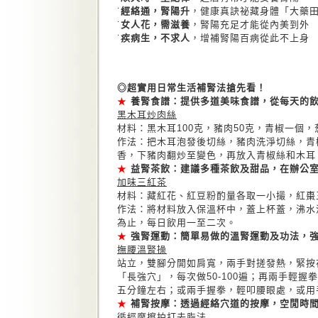
˙
經絡通，腎陽升
，健康真訣祕藏身體「大藥
˙
女人花，需滋養
，腎陽充足才能從內美到外
˙
疾病生，不求人
，增補腎陽百病從此不上身
◎超實用日常生活補腎法搶先看！
★
養腎食譜：提供多道美味食譜，從每天的
黑木耳炒肉絲
材料：黑木耳100克，豬肉50克，青椒一個
作法：把木耳泡發後切絲，豬肉洗淨切絲，青
香，下豬肉翻炒至變色，再放入青椒絲和木耳
★
益腎茶飲：建議多種茶飲及甜品，在辦公
加味三紅茶
材料：藏紅花、紅豆粉酌量各取一小撮，紅棗
作法：將材料放入保溫杯中，蓋上杯蓋，沸水
為止，每日飲用一至二次。
★
強腎運動：簡單易做的溫腎運動及功法，
撫腰溫腎操
站立，雙腳分開如肩寬，兩手對搓發熱，緊按
「長強穴」，每次做50-100遍；再兩手輕
五分鐘左右；或兩手握拳，輕叩腰眼處，或用
★
補腎按摩：透過經絡穴道的按摩，空閒時
循經摩擦拍打去脂法