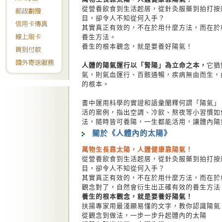
從營養飲食到生活起居，從針灸服藥到拍打按
目，卻令人不知從何入手？
其實真正有效的，不在於用什麼方法，而在於
養生方法。
養生的根本觀念，就是要養好陽氣！
人體的陽氣運行以「腎陽」為立命之本，
它猶
氣，則氣血運行、百骸通暢，疾病無由而生，
的根本。
書中運用科學的實證和語彙闡釋何謂「陽氣」
活的案例，指出空調、冷飲、熬夜等小習慣如
法，隨時皆可養陽，一生都能活用，讓體內陽
關於《人體內的太陽》
萬物生長靠太陽，人體健康靠陽氣！
從營養飲食到生活起居，從針灸服藥到拍打按
目，卻令人不知從何入手？
其實真正有效的，不在於用什麼方法，而在於
觀念對了，自然會衍生出正確有效的養生方法
養生的根本觀念，就是要養好陽氣！
扶揚專家用最淺顯易懂的文字，教你認識陽氣
從觀念到做法，一步一步升起體內的太陽