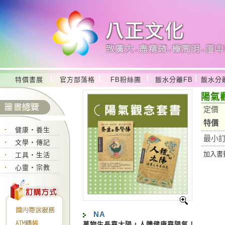
特價書展
官方部落格
FB粉絲團
飯水分離FB
飯水分
陽氣
定價
特價
健康‧養生
最小
文學‧傳記
加入書籤
工具‧生活
心靈‧宗教
NA
萬物生長靠太陽，人體健康靠陽氣！