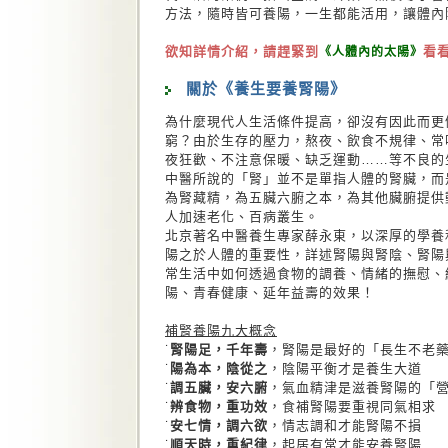
方法，隨時皆可養陽，一生都能活用，讓體內
欲知詳情介紹，請趕緊到
看
《人體內的太陽》
關於《養生要養腎陽》
為什麼現代人生活條件提高，卻沒有因此而更
窮？由於生存的壓力，熬夜、飲食不規律、常
夜狂歡、不注意保暖、缺乏運動……等不良的
中醫所說的「腎」並不是單指人體的腎臟，而
為腎藏精，為五臟六腑之本，為其他臟腑提供
人加速老化、百病叢生。
北京著名中醫養生專家薛永東，以深厚的學養
陽之於人體的重要性，詳述腎陽與腎陰、腎陽
常生活中如何透過食物的調養、情緒的撫慰、
陽、青春健康、延年益壽的效果！
補腎養陽九大概念
˙
腎陽足，千年壽
，腎陽是最好的「長生不老
˙
陽為本，陰從之
，陰陽平衡才是養生大道
˙
調五臟，安六腑
，氣血精津是滋養腎陽的「
˙
辨食物，重功效
，食補腎陽要重視同氣相求
˙
安七情，調六欲
，情志調和才能腎陽不損
˙
順天時，重紀律
，起居有常才能安養腎陽