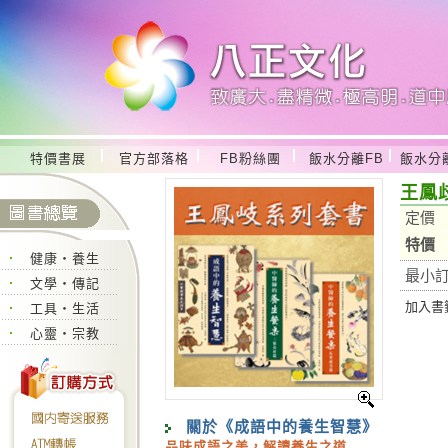
特價書展
官方部落格
FB粉絲團
飯水分離FB
飯水分
王鳳
定價
特價
健康‧養生
最小
文學‧傳記
加入書籤
工具‧生活
心靈‧宗教
關於《成語中的養生智慧》
品味成語之美，解讀養生之道