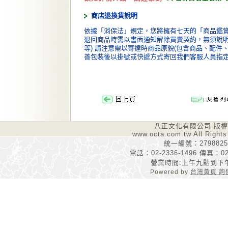
商店退換貨說明
依據「消保法」規定，您將擁有七天的「商品鑑賞
退回商品時需以書面通知解除買賣契約，無須說明理
等) 請注意需以寄達時商品原貌(包含商品、配件
善包裝後以掛號或快遞方式寄回我們客服人員指
八正文化有限公司 版
www.octa.com.tw All Rights
統一編號：2798825
電話：02-2336-1496 傳真：02-
營業時間:上午九點到下
Powered by
台灣黃頁 詢