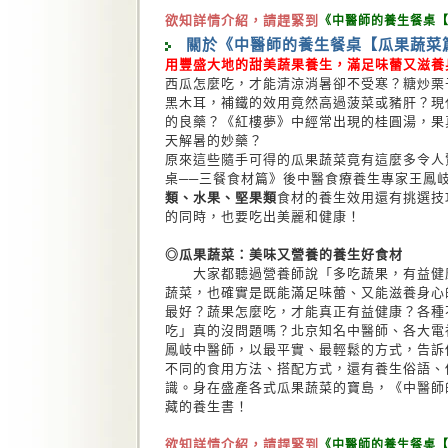
欲知詳情介紹，請趕緊到
《中醫師的養生餐桌
關於《中醫師的養生餐桌【瓜果蔬菜
用豐盛大地的甜美蔬果養生，滿足味蕾又滋養
西瓜怎麼吃，才能清涼消暑卻不受寒？糖炒栗
黑木耳，補鐵的效用竟然高過菠菜或豬肝？現
的良藥？《紅樓夢》中經常出現的桂圓湯，果
天解暑的妙藥？
原來這些隨手可得的瓜果蔬菜竟有這麼多令人
桌──三餐食材篇》後中醫食療養生專家王鳳
類、水果、堅果類
食材的養生效用還有挑選技
的同時，也要吃出美麗和健康！
◎瓜果蔬菜：美味又營養的養生好食材
大家都聽過營養師說「多吃蔬果，有益健康
蔬菜，也確實是既能滿足味蕾、又能滋養身心
最好？蔬果怎麼吃，才能真正有益健康？各種
吃」真的沒問題嗎？北京知名中醫師、各大電
鳳岐中醫師，以最平實、最輕鬆的方式，告訴
不同的食用方法、搭配方式，還有養生俗語、
識。身在盛產各式瓜果蔬菜的寶島，《中醫師
藏的養生書！
欲知詳情介紹，請趕緊到
《中醫師的養生餐桌