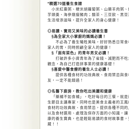
*精選70道養生食譜
小米紅棗粥、稉米胡蘿蔔粥、山藥羊肉粥、
芋頭羮、海參燉瘦豬肉；醋茶、三豆飲、黑豆
生活增添滋味，提升全家人的身心健康！
◎易讀、實用又美味的必讀養生書
§為全家大小掌廚的媽媽必讀！
不必為了養生犧牲美味，好好熟悉日常食材
家人的胃，同時照顧全家人的健康！
§「面有菜色」的青年男女必讀！
打破許多小資青年為了省錢、減肥而不吃主
觀念，為自己打造拼事業的健康基礎！
§喜愛中醫食療的養生人士必讀！
提供各種食材的功效典故、食用禁忌與食材
友，一定不能錯過！
◎名醫下廚房，教你吃出美麗和健康
「藥補不如食補」，吃好每日的三餐，就是
生節目主講專家，同時也是美食主義者的王鳳
食材的功效典故、食用禁忌，提供各種不同的
以及食材選用、處理及保存方面的小知識，讓
康的養生寶典，也是輕鬆易讀的食材故事書，
藏！！