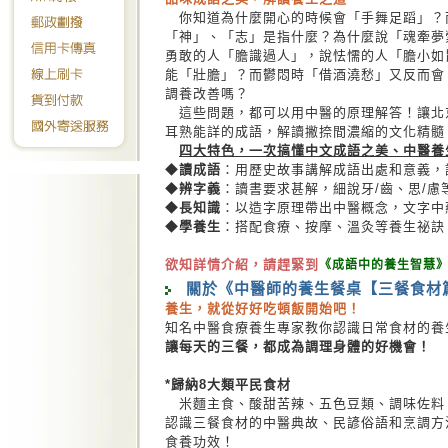
你知道為什麼開心的時候會「手舞足蹈」？
「神」、「志」是指什麼？為什麼說「魂牽夢
勇敢的人「膽識過人」，說怯懦的人「膽小如
能「壯膽」？而鬱悶時「借酒澆愁」又反而會
調養改善嗎？
這些問題，都可以用中醫的原理解答！讓北
耳熟能詳的成語，解讀撇捺間濃縮的文化精髓
四大特色，一次搞懂中文成語之美、中醫養
◆
讀成語
：用歷史故事講解成語出處和意義，
◆
辨字義
：讀書要求甚解，細說牙/齒、思/慮
◆
長知識
：以造字原理帶出中醫概念，文字中
◆
學養生
：搭配食療、按摩、溫灸等養生祕訣
欲知詳情介紹，請趕緊到
《成語中的養生智慧
關於《中醫師的養生餐桌【三餐食材
養生，就從好好吃頓飯開始吧！
知名中醫食療養生專家教你認識日常食材的養
讓每天的三餐，都成為調理身體的好機會！
*歸納8大類平民食材
米麵主食、酸甜苦辣、五色豆類、調味佐料
認識三餐食材的中醫典故、民諺俗語和烹調方
食養功效！