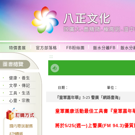
特價書展
官方部落格
FB粉絲團
飯水分離FB
飯水分
:::
健康‧養生
文學‧傳記
日期：
單位：
工具‧生活
『童軍嘉年華』5-25 警廣「網路書海」
心靈‧宗教
童軍團康活動最佳工具書『童軍嘉年
將於5/25(週一)上警廣(FM 94.3