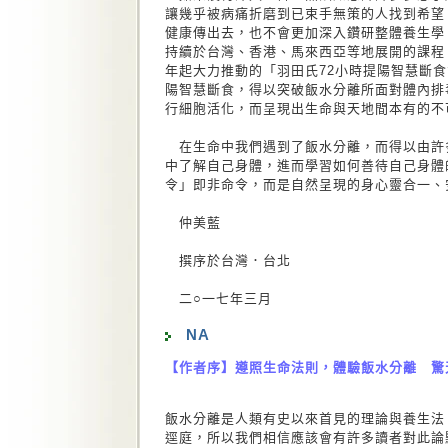
讓幾乎被病痛折磨到已束手無策的人找到希望
健康傳出去，也不會更加深入鑽研整體養生學
持續於台灣、香港、馬來西亞等地展開的課程
年起大力推動的「羽田氏72小時提陽智慧斷食
陽智慧斷食，得以突破飯水分離所面對體內排
行細胞活化，而呈現出生命與天地間本有的不
在生命中我們遇到了飯水分離，而得以由許
中了解自己身體，進而學習如何善待自己身體
令」即非命令，而是自然呈現的身心靈合一、
仲美藍
撰序於台灣．台北
二○一七年三月
NA
【作者序】遵照生命法則，體驗飯水分離 驚
飯水分離是人類有史以來首見的理論與養生法
逕庭，所以我們相信應該會有許多讀者對此論