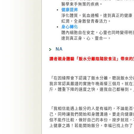
醫學束手無策的疾病。
健康提昇
淨化體質，氣血通暢，達到真正的健康
紅潤，全身散發青春活力。
身心轉化
體內細胞自在安定，心靈也同時變得明
達到真正身、心、靈合一。
NA
讀者親身體驗「飯水分離陰陽飲食法」帶來的
「在因緣際會下認識了飯水分離，聽說飯水分
我非常認真嚴謹的實施午晚兩餐三個月。就在
斤，體重下降的速度之快，連我自己都嚇到。」-
「我相信能遇上飯分的人是有福的，不論能否
己，同時讓我們開始和身體溝通。要走向健康
但不能作比較，做好自己的本份，按步就班，
上健康之路！若能開始飯分，幸福已找上你了！」-