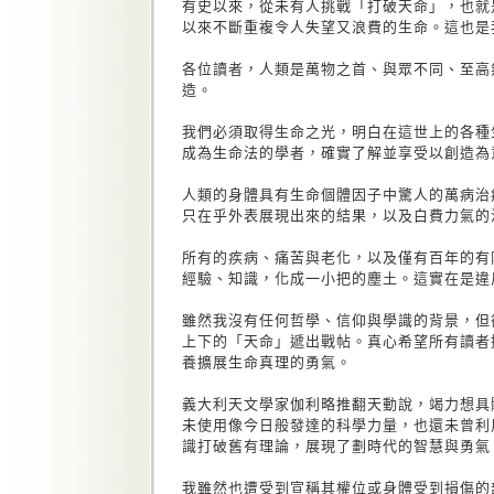
有史以來，從未有人挑戰「打破天命」，也就
以來不斷重複令人失望又浪費的生命。這也是
各位讀者，人類是萬物之首、與眾不同、至高
造。
我們必須取得生命之光，明白在這世上的各種
成為生命法的學者，確實了解並享受以創造為
人類的身體具有生命個體因子中驚人的萬病治
只在乎外表展現出來的結果，以及白費力氣的
所有的疾病、痛苦與老化，以及僅有百年的有
經驗、知識，化成一小把的塵土。這實在是違
雖然我沒有任何哲學、信仰與學識的背景，但
上下的「天命」遞出戰帖。真心希望所有讀者
養擴展生命真理的勇氣。
義大利天文學家伽利略推翻天動說，竭力想具
未使用像今日般發達的科學力量，也還未曾利
識打破舊有理論，展現了劃時代的智慧與勇氣
我雖然也遭受到宣稱其權位或身體受到損傷的