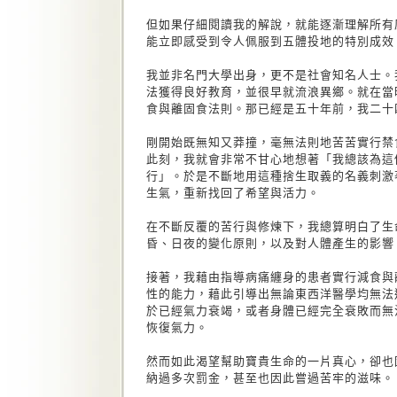
但如果仔細閱讀我的解說，就能逐漸理解所有
能立即感受到令人佩服到五體投地的特別成效
我並非名門大學出身，更不是社會知名人士。
法獲得良好教育，並很早就流浪異鄉。就在當
食與離固食法則。那已經是五十年前，我二十
剛開始既無知又莽撞，毫無法則地苦苦實行禁
此刻，我就會非常不甘心地想著「我總該為這
行」。於是不斷地用這種捨生取義的名義刺激
生氣，重新找回了希望與活力。
在不斷反覆的苦行與修煉下，我總算明白了生
昏、日夜的變化原則，以及對人體產生的影響
接著，我藉由指導病痛纏身的患者實行減食與
性的能力，藉此引導出無論東西洋醫學均無法
於已經氣力衰竭，或者身體已經完全衰敗而無
恢復氣力。
然而如此渴望幫助寶貴生命的一片真心，卻也
納過多次罰金，甚至也因此嘗過苦牢的滋味。