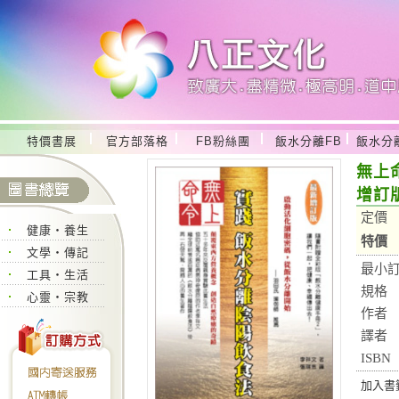
特價書展
官方部落格
FB粉絲團
飯水分離FB
飯水分
無上
增訂
定價
健康‧養生
特價
文學‧傳記
最小
工具‧生活
規格
心靈‧宗教
作者
譯者
ISBN
加入書籤