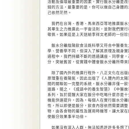
活動及循環最重要的因素，實行飯水分離是改
錢的方法，最重要的是，你可以做自己身體的
己依然茫然。
我們在台灣、香港、馬來西亞等地推廣飯水
其畢生之力推廣此一宇宙法則，並對我們實行
敬佩。如果這是上天送給李祥文老師的一份珍
飯水分離陰陽飲食法既科學又符合中醫養生
學、營養學不同，但深入了解其原理及親身實
過程中，我們持續不斷的透過講座、同學會，
分，突破舊習，從實踐中體會飯水分離所帶來
除了國內外的推廣行程外，八正文化在出版
原理重在養陽氣，因此出版了《人體內的太陽
間的關聯如一完整的系統，飯水分離非僅一飲
道路，隨之，《成語中的養生智慧》《中醫故
系列，旨於提醒大家在飯分中吃喝什麼亦是十
機能快速提升，因為，每個人在實行飯水分離
性，所以即便是飯分，飲食內容依然需要調整
物，由各食物的屬性及運用時機等，讓大家在
使飯分效果事半功倍。
如果沒有深入人群，無法知悉許許多多想了