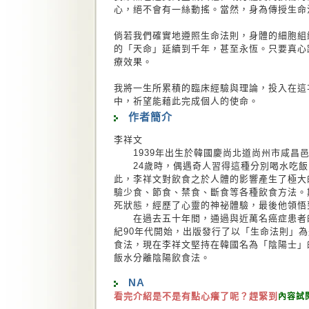
心，絕不會有一絲動搖。當然，身為傳授生命
倘若我們確實地遵照生命法則，身體的細胞組
的「天命」延續到千年，甚至永恆。只要真心
療效果。
我將一生所累積的臨床經驗與理論，投入在這
中，祈望能藉此完成個人的使命。
作者簡介
李祥文
1939年出生於韓國慶尚北道尚州市咸昌
24歲時，偶遇奇人習得這種分別喝水吃飯
此，李祥文對飲食之於人體的影響產生了極大
驗少食、節食、禁食、斷食等各種飲食方法。
死狀態，經歷了心靈的神祕體驗，最後他領悟
在過去五十年間，通過與近萬名癌症患者的
紀90年代開始，出版發行了以「生命法則」
食法，現在李祥文堅持在韓國名為「陰陽士」
飯水分離陰陽飲食法。
NA
看完介紹是不是有點心癢了呢？趕緊到
內容試