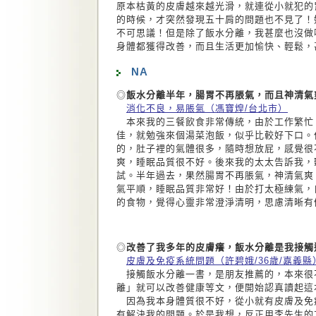
原本枯黃的皮膚越來越光滑，就連從小就犯的
的時候，才突然發現五十肩的問題也不見了！
不可思議！但是除了飯水分離，我甚麼也沒做
身體都獲得改善，而且生活更加愉快、輕鬆，
NA
◎
飯水分離半年，腸胃不再脹氣，而且神清氣
消化不良，易脹氣（馮寶煌/台北市）
本來我的三餐飲食非常傳統，由於工作繁忙
佳，就勉強來個湯菜泡飯，似乎比較好下口。
的，肚子裡的氣體很多，隨時想放屁，感覺很
爽，睡眠品質很不好。後來我的太太告訴我，
試。半年過去，果然腸胃不再脹氣，神清氣爽
氣平順，睡眠品質非常好！由於打太極練氣，
的食物，覺得心靈非常澄淨清明，思慮清晰有
◎
改善了我多年的皮膚癢，飯水分離是我接觸
皮膚及免疫系統問題（許碧娥/36歲/嘉義縣
接觸飯水分離一書，是朋友推薦的，本來很
離」就可以改善健康等文，便開始認真讀起這
因為我本身體質很不好，從小就有皮膚及免
有解決我的問題。於是我想，反正用李先生的