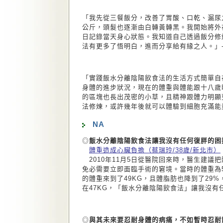
「我先從三餐飯分，改善了胃酸、口乾、漏尿
公斤，頭髮也逐漸由白轉黃轉黑。我開始將外
日記錄當天身心狀態。我知道自己透過飯分修
法有更多了悟明白，進而分享給有緣之人。」---
「實踐飯水分離陰陽飲食法的生活方式簡單自
身體的進步狀況，現在的體重與體能跟十八歲
的區塊也長出茂密的小草，且精神跟體力明顯
法修煉，或許幾年後就可以體驗到細胞充滿能量的
NA
◎
飯水分離陰陽飲食法讓我沒有任何復胖的困
體重造成心臟負擔（蔡瑞玲/38歲/新北市）
2010年11月5日從醫院回來時，醫生建議
免必需要立即面臨手術的窘境。當時的體重為5
的體重來到了49KG，且體脂肪也降到了29
在47KG，「飯水分離陰陽飲食法」讓我沒有
◎
與其未來要忍耐身體的病痛，不如暫時忍耐