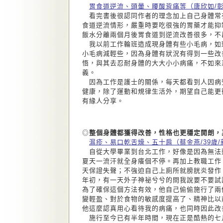
胃食道逆流、頭暈、腰酸背痛等（唐欣如/彰
看完書後很認同作者的理念加上自己身體常
食道逆流情形，嚴重時要吃很強的胃藥才能抑
飯水分離兩個月後胃食道到逆流改善很多，不
我以前工作輪班造成現身體有些小毛病，如
小毛病減輕些，因為身體有狀況有得到一些改
悟，與其去忍耐身體的大大小小病痛，不如來
義。
因為工作是護士的關係，每天都看到人因病
健康，除了運動和規律生活外，期望自己能更
有緣人分享。
◎
整個身體都獲得改善，性格也更穩定開朗，
濕疹、易口乾舌燥、五十肩（蔡金燕/39歲/
自從大學畢業到台北工作，好像是因為無法
夏天一流汗就全身癢個不停。再加上教職工作
天保證失聲；不強迫自己上廁所就膀胱炎發作
年初，有一天外子神祕兮兮的問我說要不要試
為了確保這個方法有效，他自己偷偷施行了兩
變輕盈、對於食物的敏感度提高了、精神比以
他這麼認真用心看待我的病痛，也同時因此改
施行至今已有半年時間，現在正是酷熱的七