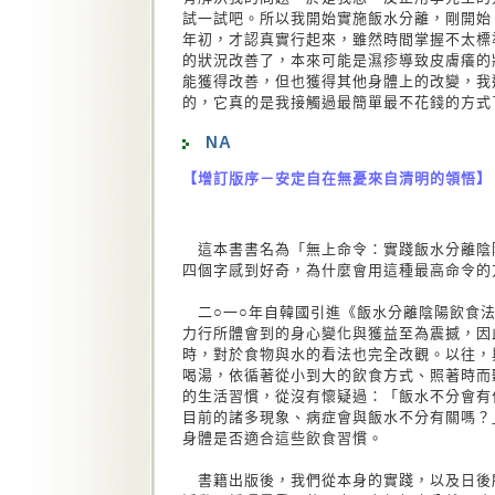
試一試吧。所以我開始實施飯水分離，剛開始
年初，才認真實行起來，雖然時間掌握不太標
的狀況改善了，本來可能是濕疹導致皮膚癢的
能獲得改善，但也獲得其他身體上的改變，我
的，它真的是我接觸過最簡單最不花錢的方式
NA
【增訂版序－安定自在無憂來自清明的領悟】
這本書書名為「無上命令：實踐飯水分離陰
四個字感到好奇，為什麼會用這種最高命令的
二○一○年自韓國引進《飯水分離陰陽飲食法
力行所體會到的身心變化與獲益至為震撼，因
時，對於食物與水的看法也完全改觀。以往，
喝湯，依循著從小到大的飲食方式、照著時而
的生活習慣，從沒有懷疑過：「飯水不分會有
目前的諸多現象、病症會與飯水不分有關嗎？
身體是否適合這些飲食習慣。
書籍出版後，我們從本身的實踐，以及日後