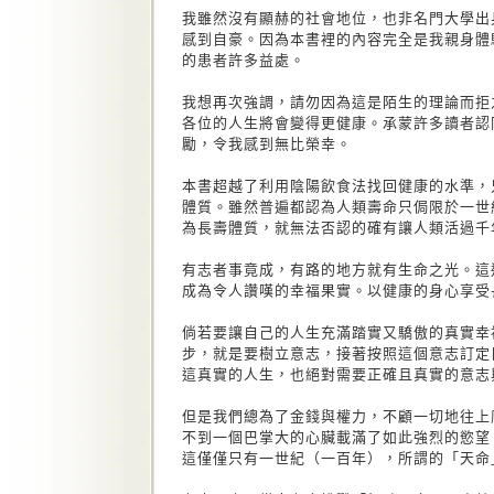
我雖然沒有顯赫的社會地位，也非名門大學出
感到自豪。因為本書裡的內容完全是我親身體
的患者許多益處。
我想再次強調，請勿因為這是陌生的理論而拒
各位的人生將會變得更健康。承蒙許多讀者認
勵，令我感到無比榮幸。
本書超越了利用陰陽飲食法找回健康的水準，
體質。雖然普遍都認為人類壽命只侷限於一世
為長壽體質，就無法否認的確有讓人類活過千
有志者事竟成，有路的地方就有生命之光。這
成為令人讚嘆的幸福果實。以健康的身心享受
倘若要讓自己的人生充滿踏實又驕傲的真實幸
步，就是要樹立意志，接著按照這個意志訂定
這真實的人生，也絕對需要正確且真實的意志
但是我們總為了金錢與權力，不顧一切地往上
不到一個巴掌大的心臟載滿了如此強烈的慾望
這僅僅只有一世紀（一百年），所謂的「天命