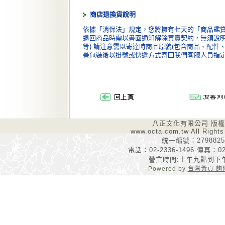
商店退換貨說明
依據「消保法」規定，您將擁有七天的「商品鑑賞
退回商品時需以書面通知解除買賣契約，無須說明理
等) 請注意需以寄達時商品原貌(包含商品、配件
善包裝後以掛號或快遞方式寄回我們客服人員指
八正文化有限公司 版
www.octa.com.tw All Rights
統一編號：2798825
電話：02-2336-1496 傳真：02-
營業時間:上午九點到下
Powered by
台灣黃頁 詢