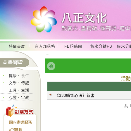
特價書展
官方部落格
FB粉絲團
飯水分離FB
飯水分
:::
健康‧養生
活動
文學‧傳記
工具‧生活
《333銷售心法》新書
心靈‧宗教
共 1