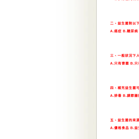
二、益生菌對以
A.癌症 B.糖尿病
三、一般狀況下
A.只有害菌 B.
四、補充益生菌
A.排毒 B.調節
五、益生菌的來
A.優格食品 B.