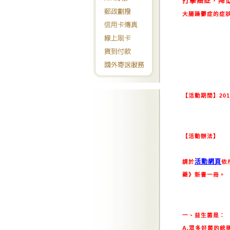
打擊癌症，降
大腸躁鬱症的症狀
【活動期間】
20
【活動辦法】
活動網頁
請於
依
藥》新書一冊。
一、益生菌是：
A.眾多好菌的統稱