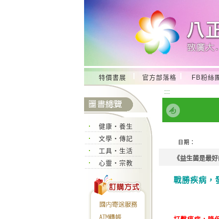
特價書展
官方部落格
FB粉絲
:::
健康‧養生
文學‧傳記
日期：
工具‧生活
《益生菌是最好
心靈‧宗教
戰勝疾病，