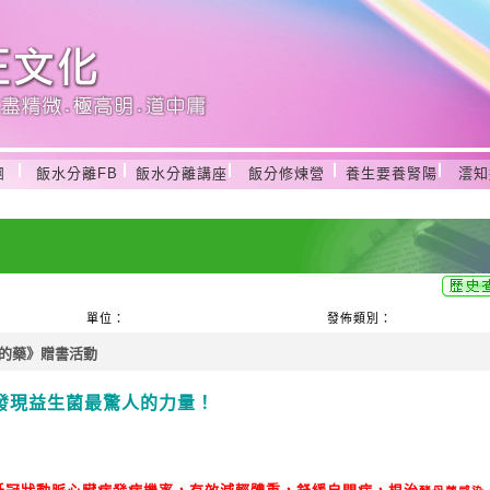
團
飯水分離FB
飯水分離講座
飯分修煉營
養生要養腎陽
澐知
單位：
發佈類別：
的藥》贈書活動
發現益生菌最驚人的力量！