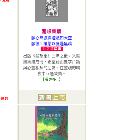
，減輕
‧
歡迎加入八正書香網，查閱飯
水分離最新活動行程。
詳全文
...
隨想集續
願心無波瀾澄澈如天空
願彼此護慰以度過黑暗
出版《隨想集》三年之後，又繼
續集結成冊，希望藉由隻字片語
與心靈相契的朋友，在靈魂的暗
夜中互通款曲。
【
】
看更多...
最好的