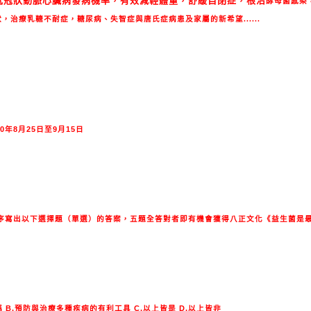
低冠狀動脈心臟病發病機率，有效減輕體重，舒緩自閉症，根治
酵母菌感染
，治療乳糖不耐症，糖尿病、失智症與唐氏症病患及家屬的新希望......
10年8月25日至9月15日
序寫出以下選擇題（單選）的答案，五題全答對者即有機會獲得八正文化《益生菌是
 B.預防與治療多種疾病的有利工具 C.以上皆是 D.以上皆非