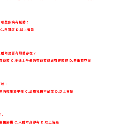
下哪些疾病有幫助：
 C.自閉症 D.以上皆是
人體內是否有細菌存在？
只有益菌 C.多達上千億的有益菌群與有害菌群 D.無細菌存在
可以：
腸道內微生態平衡 C.治療乳糖不耐症 D.以上皆是
源：
益生菌膠囊 C.人體本身即有 D.以上皆是