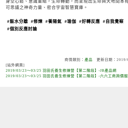
身空心鬆、意識重組，生命轉動，而呈現出生命與天地間本
可思議之神奇力量、密合宇宙智慧寶庫。
#飯水分離
#修煉
#養陽氣
#瑜伽
#好轉反應
#自我覺察
#個別反應討論
商情類別：
產品
更新日期：2019/
[站外網頁]
2019/03/23～03/25 羽田氏養生修煉營【第二階段】-JB產品網
2019/03/23～03/25 羽田氏養生修煉營【第二階段】-六六工商詢價