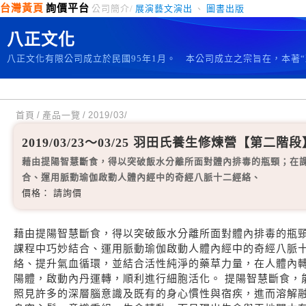
台灣黃頁
詢價平台
公司簡介/
展演藝文演出
、
圖書出版
八正文化
八正文化有限公司成立於民國95年1月。 本公司成立之宗旨在，本著
首頁
/
產品一覽
/
2019/03/
2019/03/23～03/25 羽田氏養生修煉營【第二階段
藉由提陽智慧斷食，得以突破飯水分離所面對體內排毒的瓶頸；在
合、運用脈動瑜伽啟動人體內經中的奇經八脈十二經絡、
價格： 請詢價
藉由提陽智慧斷食，得以突破飯水分離所面對體內排毒的瓶
課程中巧妙結合、運用脈動瑜伽啟動人體內經中的奇經八脈
絡、提升氣血循環，並結合活性純淨的藥草力量，在人體內
陽體，啟動內丹運轉，順利進行細胞活化。 提陽智慧斷食，
照見許多的深層腦意識及既有的身心慣性與宿疾，進而溶解