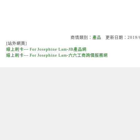
商情類別：
產品
更新日期：2019/
[站外網頁]
線上刷卡--- For Josephine Lam-JB產品網
線上刷卡--- For Josephine Lam-六六工商詢價服務網