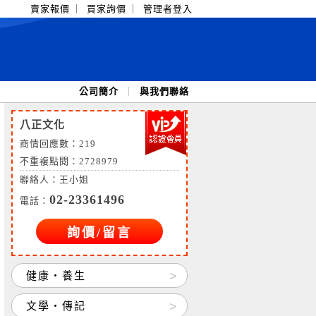
賣家報價
｜
買家詢價
｜
管理者登入
公司簡介
｜
與我們聯絡
八正文化
商情回應數：
219
不重複點閱：2728979
聯絡人：王小姐
02-23361496
電話：
詢價/留言
健康‧養生
文學‧傳記