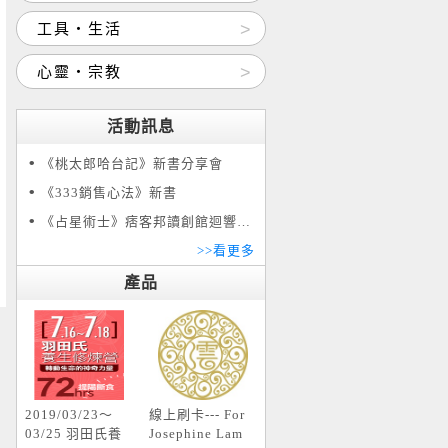
工具‧生活
心靈‧宗教
活動訊息
《桃太郎哈台記》新書分享會
《333銷售心法》新書
《占星術士》痞客邦讀創館迴響贈書活動
>>看更多
產品
2019/03/23～
線上刷卡--- For
03/25 羽田氏養
Josephine Lam