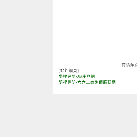
商情類
[站外網頁]
夢裡尋夢-JB產品網
夢裡尋夢-六六工商詢價服務網