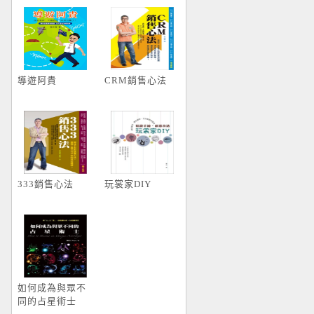
生修煉營【第二
階段】
導遊阿貴
CRM銷售心法
333銷售心法
玩裳家DIY
如何成為與眾不
同的占星術士