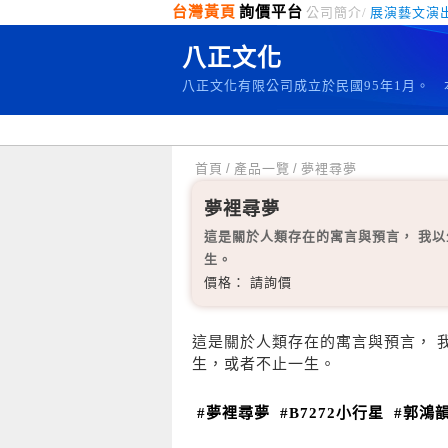
台灣黃頁
詢價平台
公司簡介/
展演藝文演
八正文化
八正文化有限公司成立於民國95年1月。
首頁
/
產品一覽
/
夢裡尋夢
夢裡尋夢
這是關於人類存在的寓言與預言， 我
生。
價格： 請詢價
這是關於人類存在的寓言與預言， 
生，或者不止一生。
#夢裡尋夢
#B7272小行星
#郭鴻